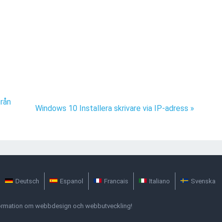
rån
Windows 10 Installera skrivare via IP-adress »
Deutsch
Espanol
Francais
Italiano
Svenska
formation om webbdesign och webbutveckling!