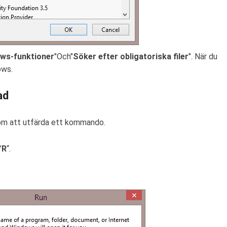
ws-funktioner
"Och"
Söker efter obligatoriska filer
". När du
ows.
ad
nom att utfärda ett kommando.
"
R
“.