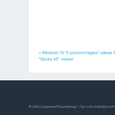
« Windows 10 "E-postmottagare" saknas f
"Skicka till" -menyn
©
2026
Lesptitesaffairesdemayl
- Tips och användbar in