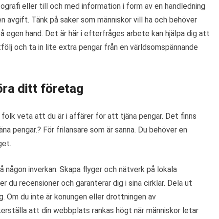
grafi eller till och med information i form av en handledning
n avgift. Tänk på saker som människor vill ha och behöver
å egen hand. Det är här i efterfråges arbete kan hjälpa dig att
tfölj och ta in lite extra pengar från en världsomspännande
ra ditt företag
olk veta att du är i affärer för att tjäna pengar. Det finns
na pengar.? För frilansare som är sanna. Du behöver en
get.
 få någon inverkan. Skapa flyger och nätverk på lokala
 du recensioner och garanterar dig i sina cirklar. Dela ut
ig. Om du inte är konungen eller drottningen av
erställa att din webbplats rankas högt när människor letar