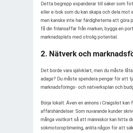
Detta begrepp expanderar till saker som foto
eller e-bok som du kan skapa och dela mot e
men kanske inte har färdigheterna att göra p
få din frilansaffär från marken, bygga en por
marknadsplats med otrolig potential.
2. Nätverk och marknadsfö
Det borde vara självklart, men du måste låta f
adage? Du måste spendera pengar för att tjä
marknadsförings- och nätverksplan och bud
Börja lokalt. Även en annons i Craigslist kan
affärshändelser. Som nuvarande kunder skriver
många visitkort så att människor kan hitta d
sökmotoroptimering, anlita någon för att säk