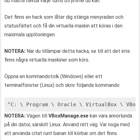
du måste hävda varje tums utrymme du kan.
Det finns en hack som låter dig stänga menyraden och
statusfältet och få din virtuella maskin att köras i den
maximala upplösningen.
NOTERA:
När du tillämpar detta hacka, se till att det inte
finns några virtuella maskiner som körs.
Öppna en kommandotolk (Windows) eller ett
terminalfönster (Linux) och skriv följande kommando:
"C: \ Program \ Oracle \ VirtualBox \ VBox
NOTERA:
Vägen till
VBoxManage.exe
kan vara annorlunda
på din dator, särskilt Linux. Använd rätt väg. Var noga med
att använda citat runt banan till körbar om det finns