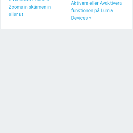
Aktivera eller Avaktivera
Zooma in skärmen in
funktionen på Lumia
eller ut
Devices »