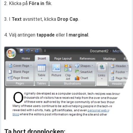
2. Klicka på
Föra in
flik.
3. I
Text
avsnittet, klicka
Drop Cap
.
4. Välj antingen
tappade
eller
I marginal
.
Ta bort dropplocken: